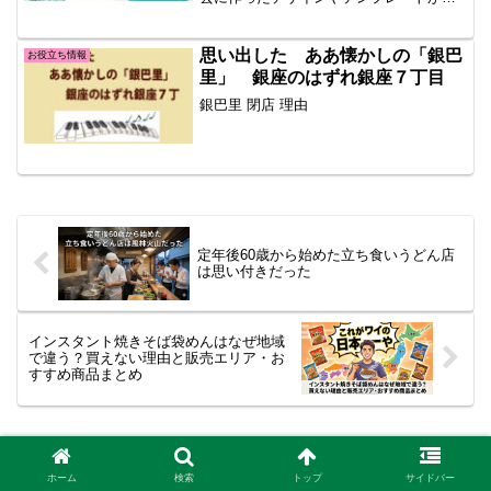
んでいて、まだ「編集画面」ではありま
せん。私はここでまず、「編集画面って
どうやって出す.....続きを読む
思い出した ああ懐かしの「銀巴
お役立ち情報
里」 銀座のはずれ銀座７丁目
銀巴里 閉店 理由
定年後60歳から始めた立ち食いうどん店
は思い付きだった
インスタント焼きそば袋めんはなぜ地域
で違う？買えない理由と販売エリア・お
すすめ商品まとめ
ホーム
お役立ち情報
ホーム
検索
トップ
サイドバー