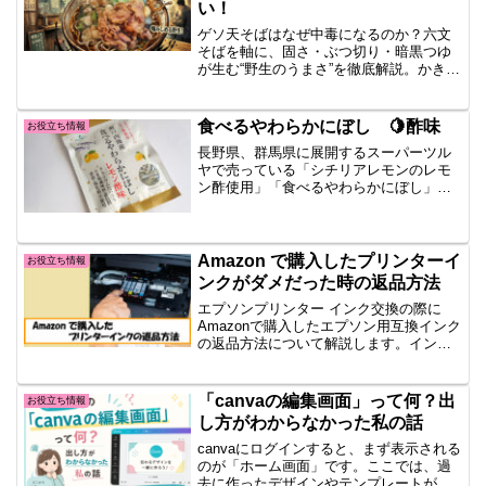
い！
ゲソ天そばはなぜ中毒になるのか？六文
そばを軸に、固さ・ぶつ切り・暗黒つゆ
が生む“野生のうまさ”を徹底解説。かき揚
げとの違い、通の食べ方、人気店や店舗
ごとの特徴までわかります。
食べるやわらかにぼし 🍋酢味
お役立ち情報
長野県、群馬県に展開するスーパーツル
ヤで売っている「シチリアレモンのレモ
ン酢使用」「食べるやわらかにぼし」を
ご紹介します。食べるやわらかにぼし食
べやすくするためにやわらかくしてあり
ます。ふつうにぼしと.....続きを読む
Amazon で購入したプリンターイ
お役立ち情報
ンクがダメだった時の返品方法
エプソンプリンター インク交換の際に
Amazonで購入したエプソン用互換インク
の返品方法について解説します。インク
がプリンターに合わなかったときのため
に、返品の手順や期限、梱包のコツまで
ご紹介。返品時に必要なQRコードや返品
「canvaの編集画面」って何？出
お役立ち情報
ラベルの印刷方法も丁寧に説明していま
し方がわからなかった私の話
す。商品を手放す際に知っておきたいポ
イントを分かりやすくまとめました。
canvaにログインすると、まず表示される
のが「ホーム画面」です。ここでは、過
去に作ったデザインやテンプレートが並