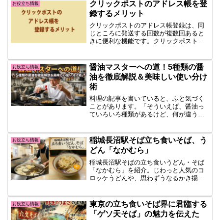
クリックポストのアドレス帳を登
お役立ち情報
録するメリット
クリックポストのアドレス帳登録は、同
じところに発送する回数が複数回あると
きに便利な機能です。クリックポストア
ドレス帳登録方法クリックポストアドレ
ス帳クリックポストアドレス帳は「アド
レス帳に保存する」に.....続きを読む
醤油マスターへの道！5種類の醤
お役立ち情報
油を徹底解説＆美味しい使い分け
術
料理の記事を書いていると、ふと気づく
ことがあります。「そういえば、醤油っ
ていろいろ種類があるけど、何が違うん
だろう？」という疑問です。私もこれま
で、醤油には高いものと安いものがある
ことはなんとなく分か.....続きを読む
稲城長沼駅そば立ち食いそば、う
お役立ち情報
どん「なかむら」
稲城長沼駅そばの立ち食いうどん・そば
「なかむら」を紹介。じわっと人気のコ
ロッケうどんや、思わずうなるかき揚げ
の魅力、30年以上続く老舗の理由をやさ
しく解説します。
東京の立ち食いそば界に君臨する
お役立ち情報
「ゲソ天そば」の魅力を伝えた