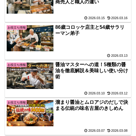
商売人と職人の違い
2026.03.15
2026.03.16
86歳コロッケ店主と54歳サラリ
お役立ち情報
ーマン弟子
2026.03.13
醤油マスターへの道！5種類の醤
お役立ち情報
油を徹底解説＆美味しい使い分け
術
2026.03.10
2026.03.12
溜まり醤油とムロアジのだしで決
お役立ち情報
まる伝統の味名古屋のきしめん
2026.03.07
2026.03.08