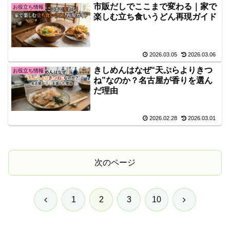
市販だしでここまで変わる｜家で
お役立ち情報
楽しむ立ち食いうどん再現ガイド
2026.03.05
2026.03.06
きしめんはなぜ“天ぷらよりきつ
お役立ち情報
ね”なのか？名古屋が香りを選ん
だ理由
2026.02.28
2026.03.01
次のページ
前
次
1
2
3
10
へ
へ